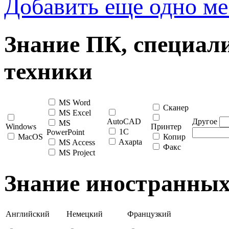
Добавить еще одно ме
Знание ПК, специал
техники
MS Word
Сканер
MS Excel
AutoCAD
Другое
MS
Windows
Принтер
1C
PowerPoint
MacOS
Копир
Axapta
MS Access
Факс
MS Project
Знание иностранных
Английский
Немецкий
Французкий