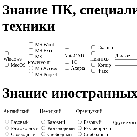
Знание ПК, специал
техники
MS Word
Сканер
MS Excel
AutoCAD
Другое
MS
Windows
Принтер
1C
PowerPoint
MacOS
Копир
Axapta
MS Access
Факс
MS Project
Знание иностранных
Английский
Немецкий
Французкий
Базовый
Базовый
Базовый
Другие язы
Разговорный
Разговорный
Разговорный
Свободный
Свободный
Свободный