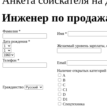
Анкета соискателя на
Инженер по продаж
Фамилия
*
Имя
*
Дата рождения
*
Желаемый уровень зарплаты, 
Телефон
*
Email
Наличие открытых категорий 
A
B
C
Гражданство
C1
D
D1
Спецтехника