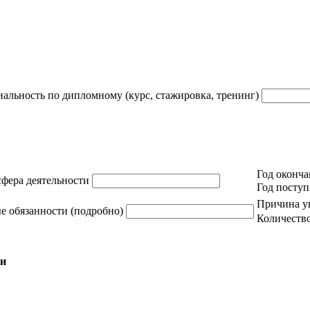
альность по дипломному (курс, стажировка, тренинг)
Год оконча
сфера деятельности
Год посту
Причина у
 обязанности (подробно)
Количеств
ки