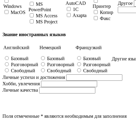
AutoCAD
Другое
MS
Windows
Принтер
1C
PowerPoint
MacOS
Копир
Axapta
MS Access
Факс
MS Project
Знание иностранных языков
Английский
Немецкий
Французкий
Базовый
Базовый
Базовый
Другие язы
Разговорный
Разговорный
Разговорный
Свободный
Свободный
Свободный
Личные успехи и достижения
Хобби, увлечения
Личные качества
Поля отмеченные
*
являются необходимым для заполнения