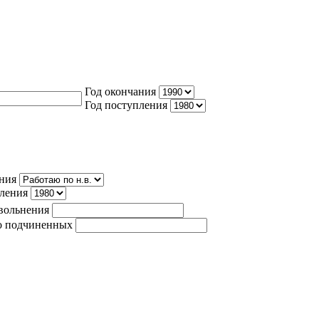
Год окончания
Год поступления
ния
пления
вольнения
о подчиненных