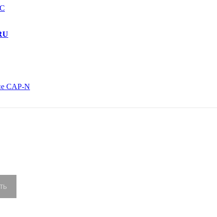
EC
RU
ие CAP-N