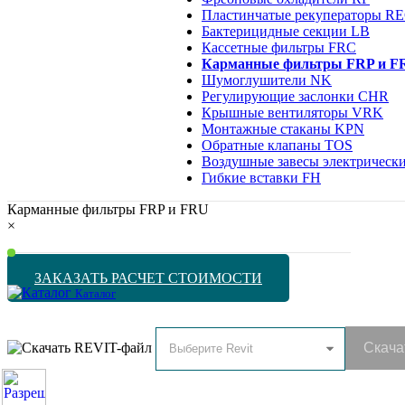
Пластинчатые рекуператоры R
Бактерицидные секции LB
Кассетные фильтры FRC
Карманные фильтры FRP и F
Шумоглушители NK
Регулирующие заслонки CHR
Крышные вентиляторы VRK
Монтажные стаканы KPN
Обратные клапаны TOS
Воздушные завесы электрическ
Гибкие вставки FH
Карманные фильтры FRP и FRU
×
ЗАКАЗАТЬ РАСЧЕТ СТОИМОСТИ
Каталог