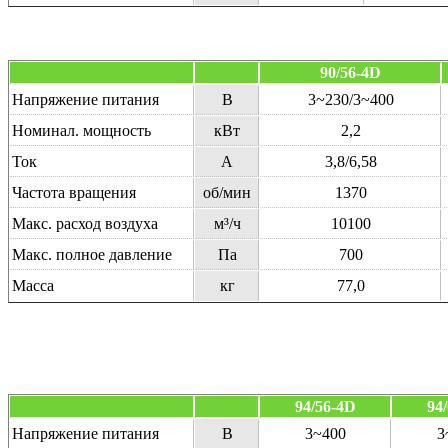
90/56-
4D
Напряжение питания
В
3~230/3~400
Номинал. мощность
кВт
2,2
Ток
А
3,8/6,58
Частота вращения
об/мин
1370
Макс. расход воздуха
м³/ч
10100
Макс. полное давление
Па
700
Масса
кг
77,0
94/56-4D
94
Напряжение питания
В
3~400
3