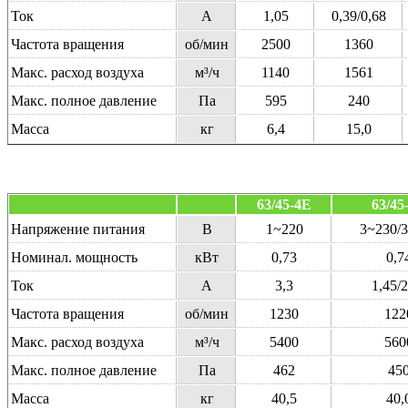
Ток
А
1,05
0,39/0,68
Частота вращения
об/мин
2500
1360
Макс. расход воздуха
м³/ч
1140
1561
Макс. полное давление
Па
595
240
Масса
кг
6,4
15,0
63/45-4E
63/45
Напряжение питания
В
1~220
3~230/
Номинал. мощность
кВт
0,73
0,7
Ток
А
3,3
1,45/2
Частота вращения
об/мин
1230
122
Макс. расход воздуха
м³/ч
5400
560
Макс. полное давление
Па
462
45
Масса
кг
40,5
40,