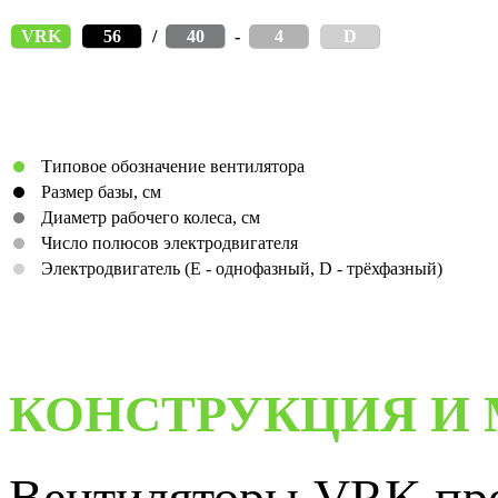
VRK
56
/
40
-
4
D
Типовое обозначение вентилятора
Размер базы, см
Диаметр рабочего колеса, см
Число полюсов электродвигателя
Электродвигатель (E - однофазный, D - трёхфазный)
КОНСТРУКЦИЯ И
Вентиляторы VRK пре