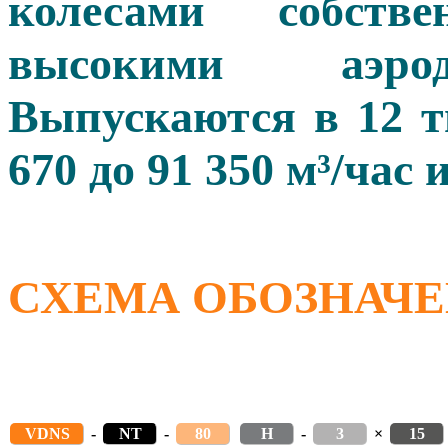
колесами собстве
высокими аэроди
Выпускаются в 12 т
670 до 91 350 м³/час
СХЕМА ОБОЗНАЧ
VDNS
-
NT
-
80
H
-
3
×
15