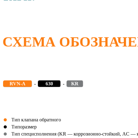
СХЕМА ОБОЗНАЧ
RVN-A
-
630
-
KR
Тип клапана обратного
Типоразмер
Тип специсполнения (KR — коррозионно-стойкий, AC — 