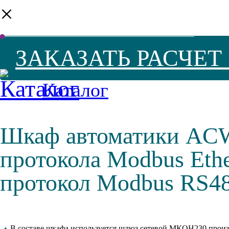
×
ЗАКАЗАТЬ РАСЧЕ
Каталог
Шкаф автоматики ACW
протокола Modbus Eth
протокол Modbus RS48
•
В составе шкафа используется шлюз сетевой МКОН230 прои