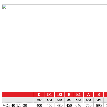
D
D1
D2
В
В1
А
Б
мм
мм
мм
мм
мм
мм
мм
VOP 40-1,1×30
400
450
480
450
646
750
695