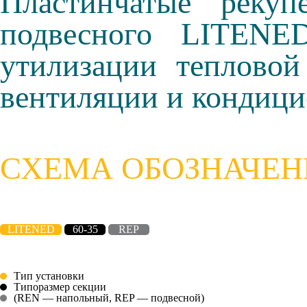
Пластинчатые реку
подвесного LITENE
утилизации тепловой
вентиляции и кондици
СХЕМА ОБОЗНАЧЕН
LITENED
60-35
REP
Тип установки
Типоразмер секции
(REN — напольный, REP — подвесной)