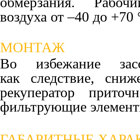
обмерзания.
Рабоч
воздуха
от –40 до +70 
МОНТАЖ
Во избежание за
как
следствие, сн
рекуператор
приточ
фильтрующие
элемент
ГАБАРИТНЫЕ ХАРА