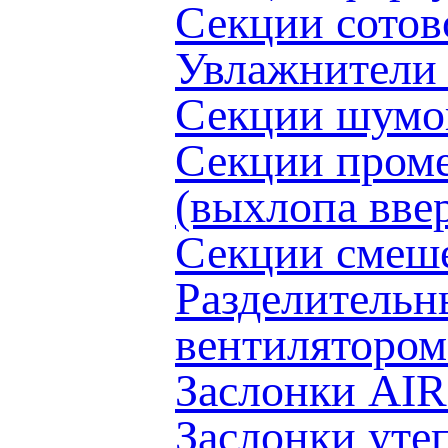
Секции сото
Увлажнители
Секции шумо
Секции проме
(выхлопа вв
Секции смеш
Разделительн
вентиляторо
Заслонки AI
Заслонки ут