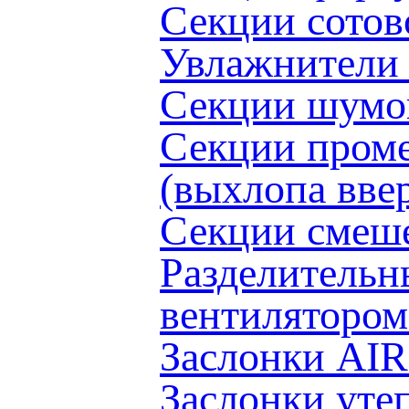
Секции сото
Увлажнители
Секции шумо
Секции проме
(выхлопа вв
Секции смеш
Разделительн
вентиляторо
Заслонки AI
Заслонки ут