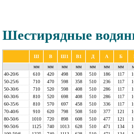
Шестирядные
водя
Ш
В
Ш1
В1
Д
А
Б
мм
мм
мм
мм
мм
мм
мм
40-20/6
610
420
498
308
510
186
117
1
50-25/6
710
470
598
358
510
236
117
1
50-30/6
710
520
598
408
510
286
117
1
60-30/6
810
520
698
408
510
286
117
1
60-35/6
810
570
697
458
510
336
117
1
70-40/6
910
620
798
508
510
377
121
1
80-50/6
1010
720
898
608
510
477
121
1
90-50/6
1125
740
1013
628
510
471
134
1
100‑50/6
1225
740
1113
628
510
471
134
1