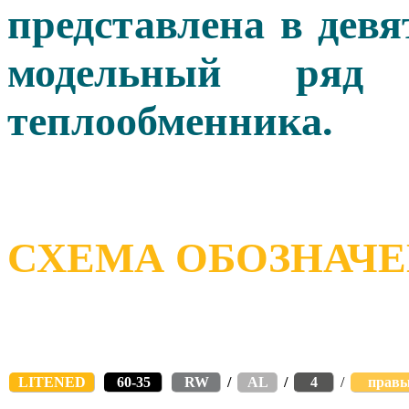
представлена в дев
модельный ряд 
теплообменника.
СХЕМА ОБОЗНАЧ
LITENED
60-35
RW
/
AL
/
4
/
прав