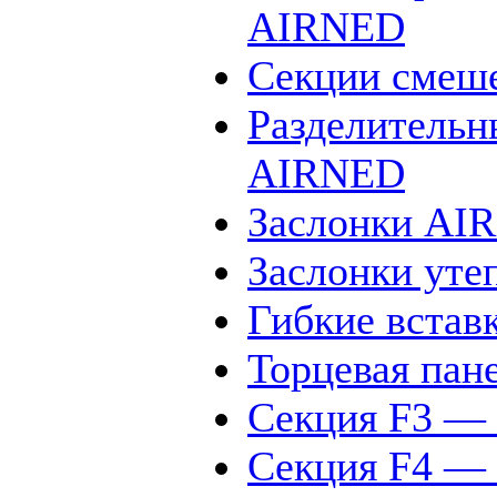
AIRNED
Секции смеш
Разделительн
AIRNED
Заслонки AI
Заслонки ут
Гибкие вста
Торцевая пан
Секция F3 —
Секция F4 — 