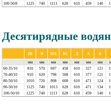
100‑50/8
1225
740
1113
628
610
459
140
1
Десятирядные
водя
Ш
В
Ш1
В1
Д
А
Б
мм
мм
мм
мм
мм
мм
мм
60-35/10
810
570
697
458
610
327
121
1
70-40/10
910
620
798
508
610
377
121
1
80-50/10
1010
720
898
608
610
471
124
1
90-50/10
1125
740
1013
628
610
471
134
1
100‑50/10
1225
740
1113
628
610
459
140
1