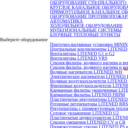
ОБОРУДОВАНИЕ СПЕЦИАЛЬНОГО
КРУГЛОЕ КАНАЛЬНОЕ ОБОРУДОВ
ПРЯМОУГОЛЬНОЕ КАНАЛЬНОЕ О
ОБОРУДОВАНИЕ ПРОТИВОПОЖАР
АВТОМАТИКА
ХОЛОДИЛЬНОЕ ОБОРУДОВАНИЕ
МУЛЬТИЗОНАЛЬНЫЕ СИСТЕМЫ
БЛОЧНЫЕ ТЕПЛОВЫЕ ПУНКТЫ
Выберите оборудование
Приточно-вытяжные установки MINI
Центральные кондиционеры LITENED
Вентиляторы LITENED G1 и G2
Вентиляторы LITENED VRS
Секция фильтра, водяного нагрева и 
Секция фильтра, водяного нагрева и 
Н
Водяные нагреватели LITENED WH
Электрические нагреватели LITENED
Водяные воздухоохладители LITENE
Фреоновые воздухоохладители LITEN
Карманные фильтры укороченные L
Карманные фильтры LITENED FRPM
Пластинчатые рекуператоры LITENED
Роторные регенераторы LITENED RRS
Рекуператоры с промежуточным тепл
Сотовое увлажнение LITENED U2
Пластинчатые шумоглушители LITE
Секции смешения LITENED CV и CB
Промежуточные секции LITENED PS 