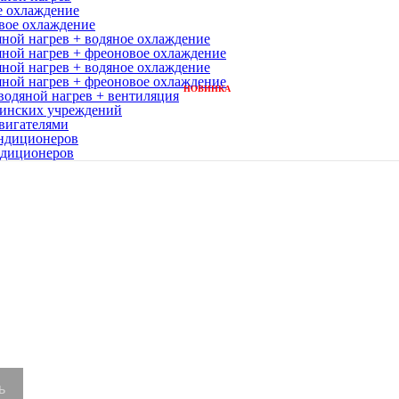
е охлаждение
вое охлаждение
ной нагрев + водяное охлаждение
ной нагрев + фреоновое охлаждение
ной нагрев + водяное охлаждение
ной нагрев + фреоновое охлаждение
НОВИНКА
одяной нагрев + вентиляция
цинских учреждений
вигателями
ндиционеров
ндиционеров