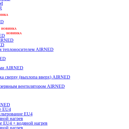
-M
R
ИНКА
ED
НОВИНКА
НОВИНКА
NED
AIRNED
ED
ым теплоносителем AIRNED
NED
ами AIRNED
ха сверху (выхлопа вверх) AIRNED
резервным вентилятором AIRNED
IRNED
е EU4
ильтрование EU4
яной нагрев
е EU4 + водяной нагрев
яной нагрев