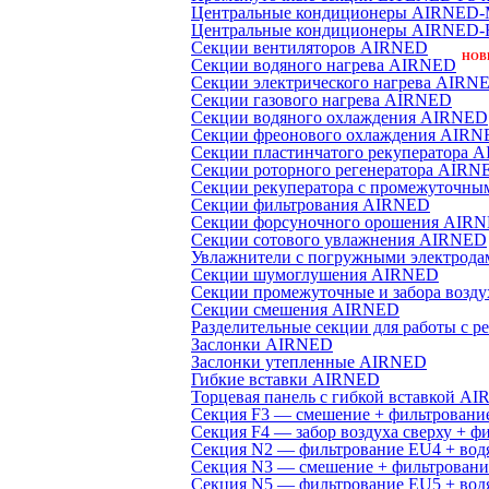
Центральные кондиционеры AIRNED
Центральные кондиционеры AIRNED-
Секции вентиляторов AIRNED
НОВ
Секции водяного нагрева AIRNED
Секции электрического нагрева AIRN
Секции газового нагрева AIRNED
Секции водяного охлаждения AIRNED
Секции фреонового охлаждения AIR
Секции пластинчатого рекуператора 
Cекции роторного регенератора AIRN
Секции рекуператора с промежуточн
Секции фильтрования AIRNED
Секции форсуночного орошения AIR
Секции сотового увлажнения AIRNED
Увлажнители с погружными электрод
Секции шумоглушения AIRNED
Секции промежуточные и забора возду
Секции смешения AIRNED
Разделительные секции для работы с 
Заслонки AIRNED
Заслонки утепленные AIRNED
Гибкие вставки AIRNED
Торцевая панель с гибкой вставкой A
Секция F3 — смешение + фильтровани
Секция F4 — забор воздуха сверху + ф
Секция N2 — фильтрование EU4 + вод
Секция N3 — смешение + фильтровани
Секция N5 — фильтрование EU5 + вод