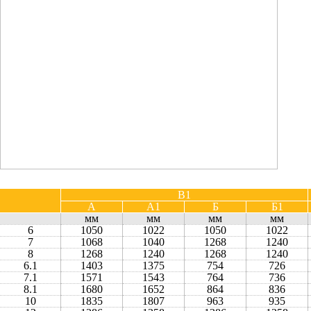
B1
А
А1
Б
Б1
мм
мм
мм
мм
6
1050
1022
1050
1022
7
1068
1040
1268
1240
8
1268
1240
1268
1240
6.1
1403
1375
754
726
7.1
1571
1543
764
736
8.1
1680
1652
864
836
10
1835
1807
963
935