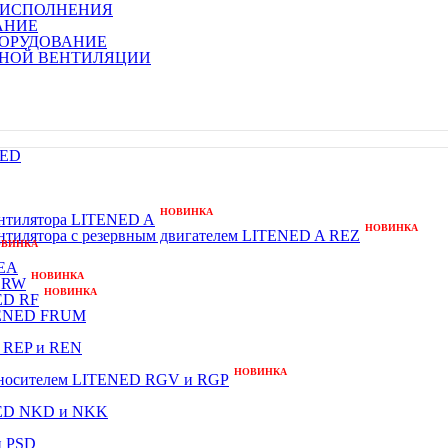
 ИСПОЛНЕНИЯ
АНИЕ
БОРУДОВАНИЕ
НОЙ ВЕНТИЛЯЦИИ
NED
НОВИНКА
вентилятора LITENED A
НОВИНКА
вентилятора с резервным двигателем LITENED A REZ
ОВИНКА
 EA
НОВИНКА
D RW
НОВИНКА
ED RF
ITENED FRUM
 REP и REN
НОВИНКА
оносителем LITENED RGV и RGP
NED NKD и NKK
и PSD