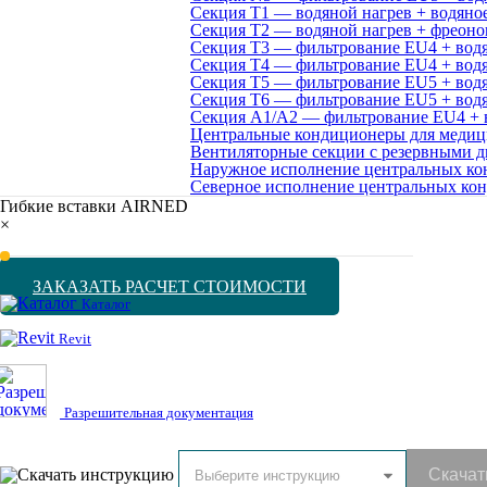
Секция Т1 — водяной нагрев + водяно
Секция Т2 — водяной нагрев + фреоно
Секция Т3 — фильтрование EU4 + водя
Секция Т4 — фильтрование EU4 + водя
Секция Т5 — фильтрование EU5 + водя
Секция Т6 — фильтрование EU5 + водя
Секция A1/A2 — фильтрование EU4 + в
Центральные кондиционеры для меди
Вентиляторные секции с резервными д
Наружное исполнение центральных ко
Северное исполнение центральных ко
Гибкие вставки AIRNED
×
ЗАКАЗАТЬ РАСЧЕТ СТОИМОСТИ
Каталог
Revit
Разрешительная документация