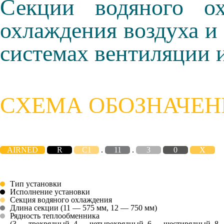
Секции водяного о
охлаждения воздуха и
системах вентиляции 
СХЕМА ОБОЗНАЧЕН
AIRNED
R
C1
.
11
.
3
0
X
Тип установки
Исполнение установки
Cекция водяного охлаждения
Длина секции (11 — 575 мм, 12 — 750 мм)
Рядность теплообменника
(3 — трехрядный, 4 — четырехрядный, 6 — шестирядный, 8