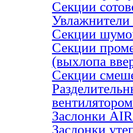
Секции сото
Увлажнители
Секции шумо
Секции проме
(выхлопа вв
Секции смеш
Разделительн
вентиляторо
Заслонки AI
Заслонки ут