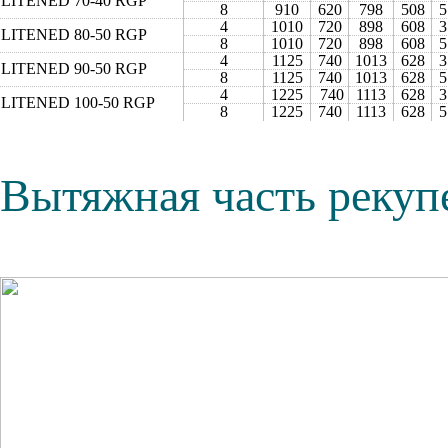
LITENED 70-40 RGP
8
910
620
798
508
5
4
1010
720
898
608
3
LITENED 80-50 RGP
8
1010
720
898
608
5
4
1125
740
1013
628
3
LITENED 90-50 RGP
8
1125
740
1013
628
5
4
1225
740
1113
628
3
LITENED 100‑50 RGP
8
1225
740
1113
628
5
Вытяжная часть рекуп