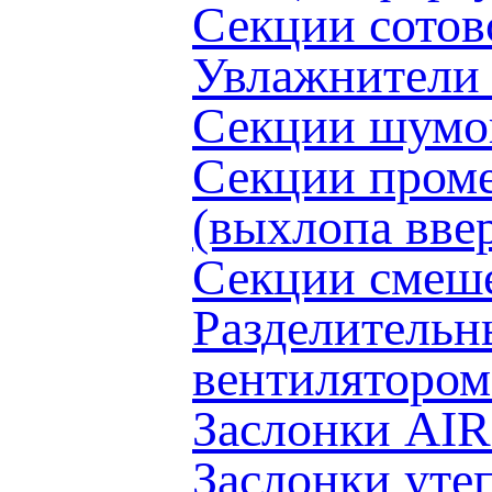
Секции сото
Увлажнители
Секции шумо
Секции проме
(выхлопа вв
Секции смеш
Разделительн
вентиляторо
Заслонки AI
Заслонки ут